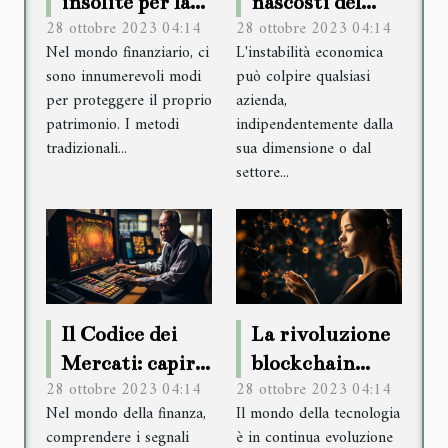
insolite per la
nascosti del
28 ottobre 2023 04:14
28 ottobre 2023 04:14
salvaguardia del
salvataggio
Nel mondo finanziario, ci
L'instabilità economica
patrimonio
finanziario
sono innumerevoli modi
può colpire qualsiasi
finanziario
delle aziende
per proteggere il proprio
azienda,
patrimonio. I metodi
indipendentemente dalla
tradizionali...
sua dimensione o dal
settore...
Il Codice dei
La rivoluzione
Mercati: capire
blockchain
28 ottobre 2023 04:14
28 ottobre 2023 04:14
i segnali
oltre Bitcoin
Nel mondo della finanza,
Il mondo della tecnologia
finanziari
comprendere i segnali
è in continua evoluzione